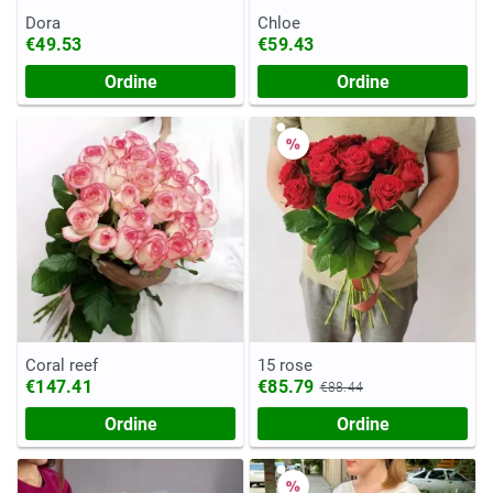
Dora
Chloe
€49.53
€59.43
Ordine
Ordine
Coral reef
15 rose
€147.41
€85.79
€88.44
Ordine
Ordine