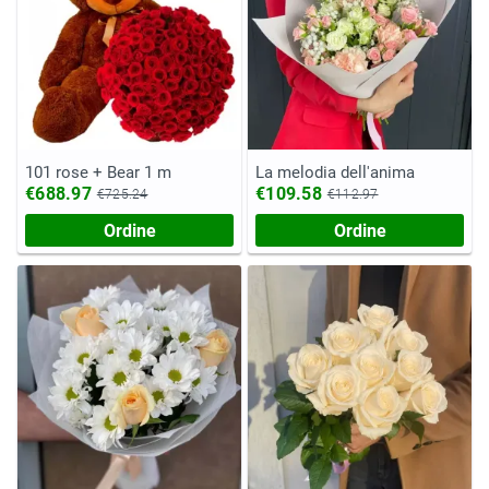
101 rose + Bear 1 m
La melodia dell'anima
€688.97
€109.58
€725.24
€112.97
Ordine
Ordine