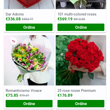
Dar Adonis
101 multi-colored roses
€336.08
€569.19
€353.77
€612.03
Ordine
Ordine
Romanticismo Vivace
25 rose rosse Premium
€75.85
€176.89
€79.01
Ordine
Ordine