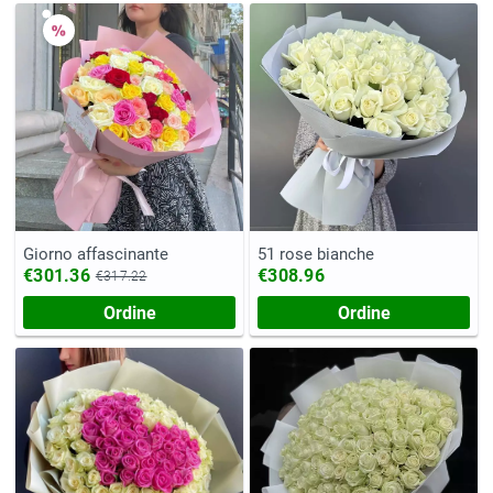
Giorno affascinante
51 rose bianche
€301.36
€308.96
€317.22
Ordine
Ordine