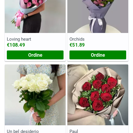
Loving heart
Orchids
€108.49
€51.89
Ordine
Ordine
Un bel desiderio
Paul