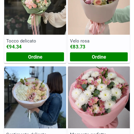
Tocco delicato
Velo rosa
€94.34
€83.73
Ordine
Ordine