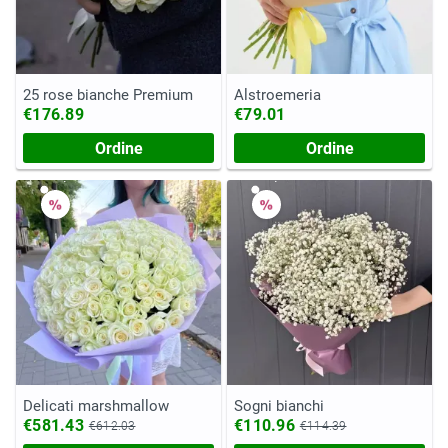
25 rose bianche Premium
Alstroemeria
€176.89
€79.01
Ordine
Ordine
Delicati marshmallow
Sogni bianchi
€581.43
€110.96
€612.03
€114.39