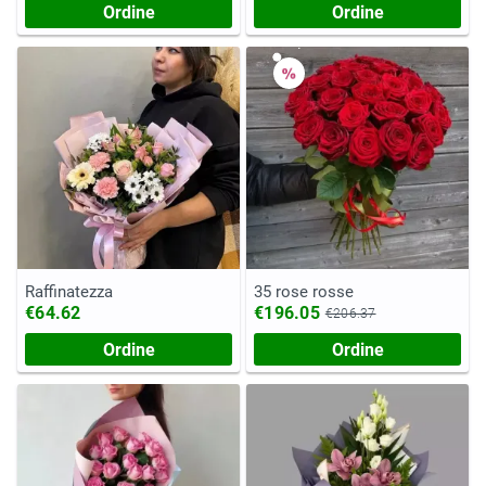
Ordine
Ordine
Raffinatezza
35 rose rosse
€64.62
€196.05
€206.37
Ordine
Ordine