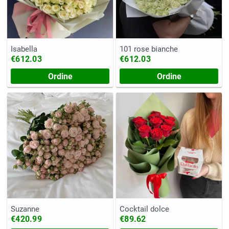
Isabella
101 rose bianche
€612.03
€612.03
Ordine
Ordine
Suzanne
Cocktail dolce
€420.99
€89.62