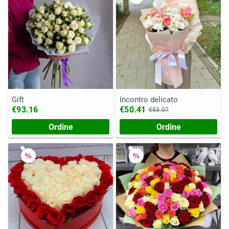
Gift
Incontro delicato
€93.16
€50.41
€53.07
Ordine
Ordine