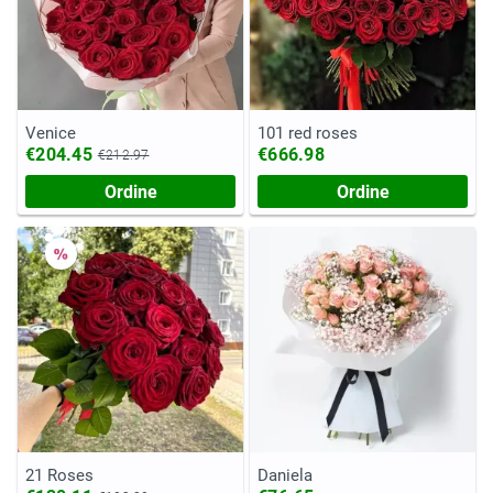
Venice
101 red roses
€204.45
€666.98
€212.97
Ordine
Ordine
21 Roses
Daniela