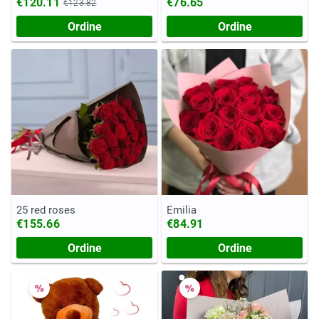
€120.11
€76.65
€123.82
Ordine
Ordine
25 red roses
Emilia
€155.66
€84.91
Ordine
Ordine