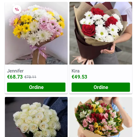
Jennifer
Kira
€68.73
€49.53
€73.11
Ordine
Ordine