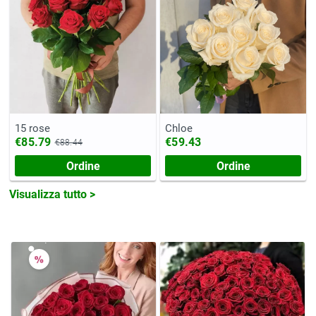
15 rose
Chloe
€85.79
€59.43
€88.44
Ordine
Ordine
Visualizza tutto >