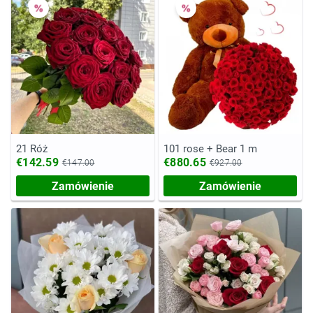
21 Róż
101 rose + Bear 1 m
€142.59
€880.65
€147.00
€927.00
Zamówienie
Zamówienie