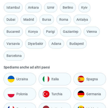
Istambul
Ankara
Izmir
Berlino
Kyiv
Dubai
Madrid
Bursa
Roma
Antalya
Bucarest
Konya
Parigi
Gaziantep
Vienna
Varsavia
Diyarbakir
Adana
Budapest
Barcelona
Spediamo anche ad altri paesi
Ucraina
Italia
Spagna
Polonia
Turchia
Germania