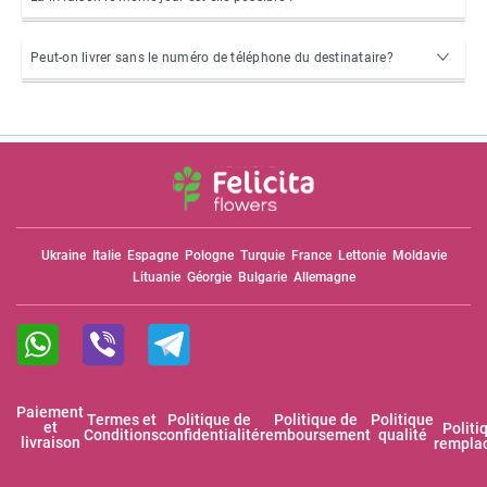
Peut-on livrer sans le numéro de téléphone du destinataire?
Ukraine
Italie
Espagne
Pologne
Turquie
France
Lettonie
Moldavie
Lituanie
Géorgie
Bulgarie
Allemagne
Paiement
Termes et
Politique de
Politique de
Politique
et
Politi
Conditions
confidentialité
remboursement
qualité
livraison
rempla