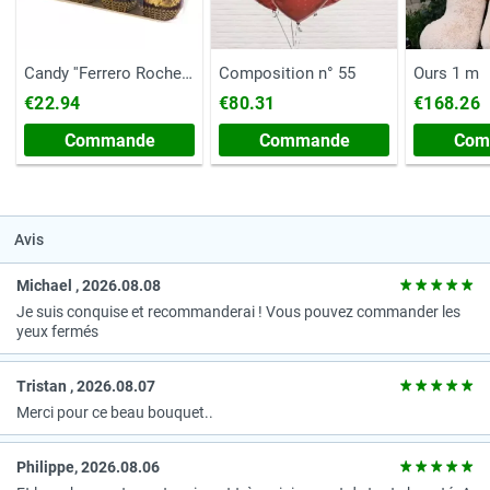
Candy ''Ferrero Rocher''
Composition n° 55
Ours 1 m
(Poitrine, 200
€22.94
€80.31
€168.26
grammes)
Commande
Commande
Com
Avis
Michael , 2026.08.08
Je suis conquise et recommanderai ! Vous pouvez commander les
yeux fermés
Tristan , 2026.08.07
Merci pour ce beau bouquet..
Рhilippe, 2026.08.06