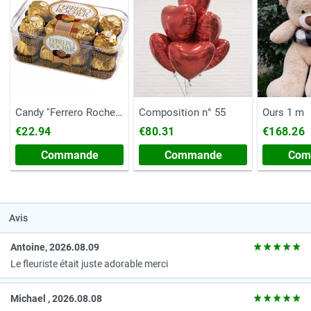
Candy ''Ferrero Rocher''
Composition n° 55
Ours 1 m
(Poitrine, 200
€22.94
€80.31
€168.26
grammes)
Commande
Commande
Com
Avis
Antoine, 2026.08.09
Le fleuriste était juste adorable merci
Michael , 2026.08.08