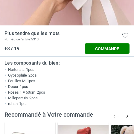
Plus tendre que les mots
5313
Numéro de l'article:
€87.19
COMMANDE
Les composants du bien:
Hortensia
1pcs
Gypsophile
2pcs
Feuilles M
1pcs
Décor
1pcs
Roses ↑ = 50cm
2pcs
Millepertuis
2pcs
ruban
1pcs
Recommandé à Votre commande