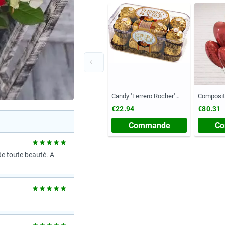
Candy ''Ferrero Rocher''
Composit
(Poitrine, 200 grammes)
€22.94
€80.31
Commande
C
de toute beauté. A