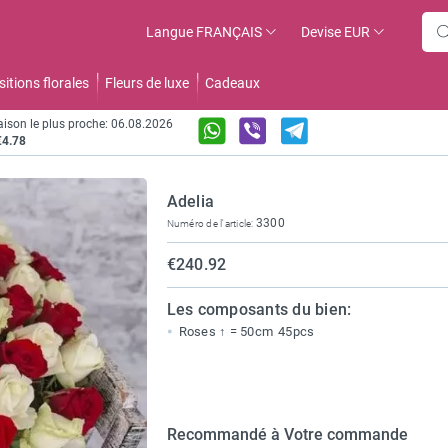
Langue
FRANÇAIS
Devise
EUR
tions florales
Fleurs de luxe
Cadeaux
raison le plus proche: 06.08.2026
€4.78
Adelia
3300
Numéro de l'article:
€240.92
Les composants du bien:
Roses ↑ = 50cm
45pcs
Recommandé à Votre commande