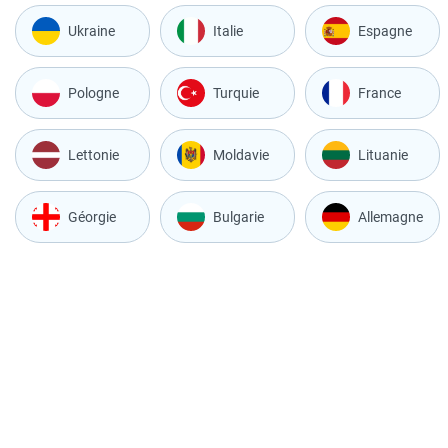
Ukraine
Italie
Espagne
Pologne
Turquie
France
Lettonie
Moldavie
Lituanie
Géorgie
Bulgarie
Allemagne