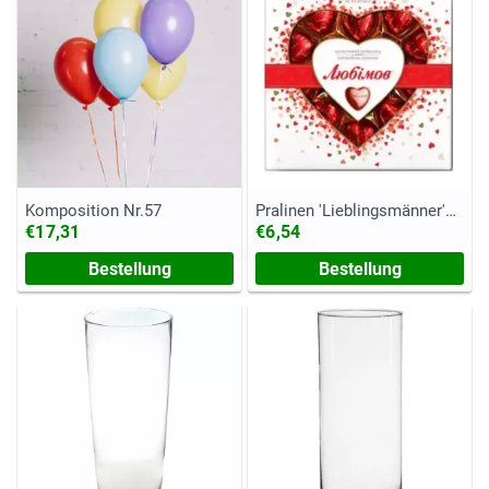
Komposition Nr.57
Pralinen 'Lieblingsmänner'
125 g
€17,31
€6,54
Bestellung
Bestellung