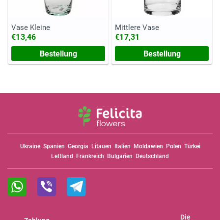
Vase Kleine
Mittlere Vase
€13,46
€17,31
Bestellung
Bestellung
Ukraine
Spanien
Georgia
Litauen
Italien
Moldawien
Polen
Türkei
Lettland
Frankreich
Bulgarien
Deutschland
Die