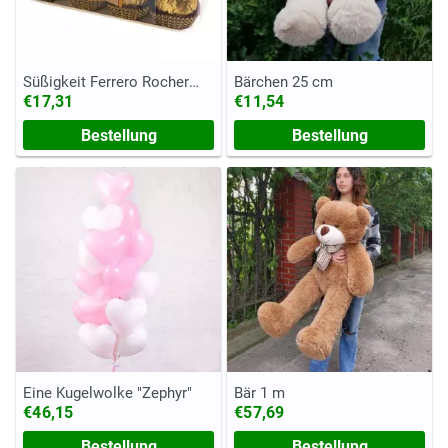
Süßigkeit Ferrero Rocher
Bärchen 25 cm
(Kasten, 200 Gramm)
€17,31
€11,54
Bestellung
Bestellung
Eine Kugelwolke "Zephyr"
Bär 1 m
€46,15
€57,69
Bestellung
Bestellung