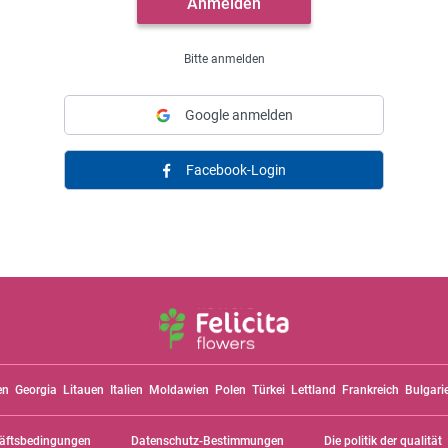
Bitte anmelden
Google anmelden
Facebook-Login
en
Georgia
Litauen
Italien
Moldawien
Polen
Türkei
Lettland
Frankreich
Bulgari
äftsbedingungen
Datenschutz-Bestimmungen
Die politik der qualität