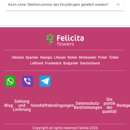
Kann ohne Telefonnummer des Empfängers geliefert werden?
Ukraine
Spanien
Georgia
Litauen
Italien
Moldawien
Polen
Türkei
Lettland
Frankreich
Bulgarien
Deutschland
Die
Zahlung
Datenschutz-
politik
Blog
und
Geschäftsbedingungen
Rückga
Bestimmungen
der
Lieferung
qualität
Copyright All rights reserved Felicita 2026