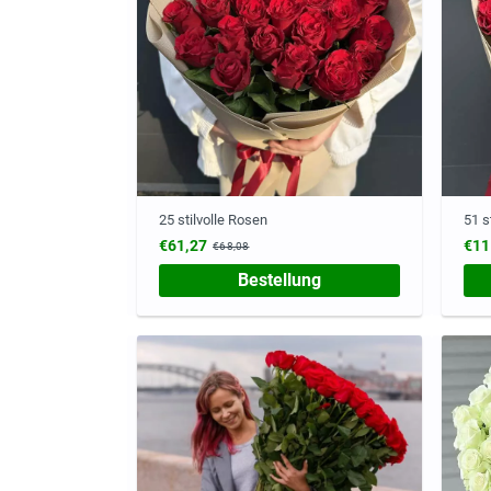
25 stilvolle Rosen
51 s
€61,27
€11
€68,08
Bestellung