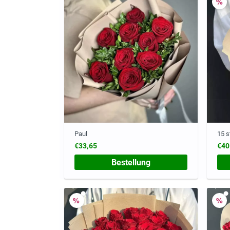
Paul
15 s
€33,65
€40
Bestellung