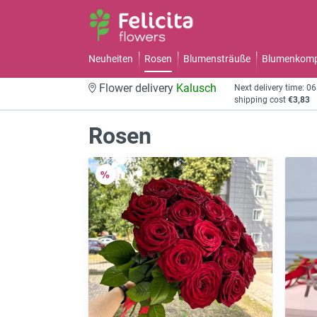
Neuheiten
Rosen
Blumensträuße
Blumenkomp
Flower delivery
Kalusch
Next delivery time: 0
shipping cost
€3,83
Rosen