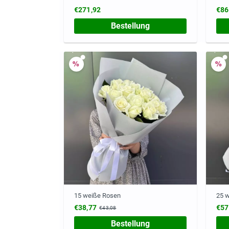
€271,92
€86
Bestellung
15 weiße Rosen
25 
€38,77
€57
€43,08
Bestellung