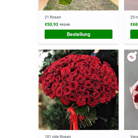
21 Rosen
25 r
€50,93
€68
€52,50
Bestellung
101 rote Rosen
Ven