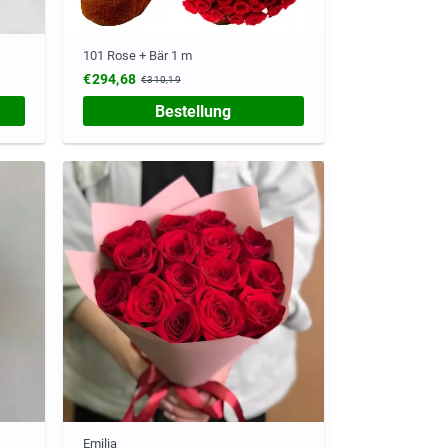
101 Rose + Bär 1 m
€294,68
€310,19
Bestellung
Emilia