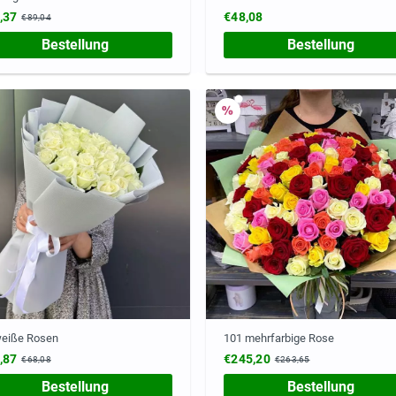
,37
€48,08
€89,04
Bestellung
Bestellung
weiße Rosen
101 mehrfarbige Rose
,87
€245,20
€68,08
€263,65
Bestellung
Bestellung