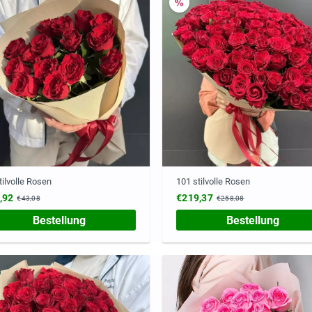
tilvolle Rosen
101 stilvolle Rosen
,92
€219,37
€43,08
€258,08
Bestellung
Bestellung