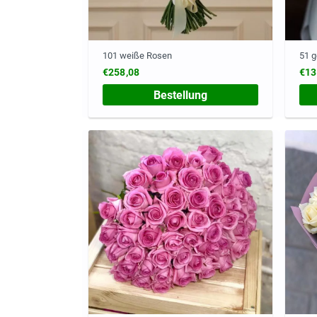
101 weiße Rosen
51 g
€258,08
€13
Bestellung