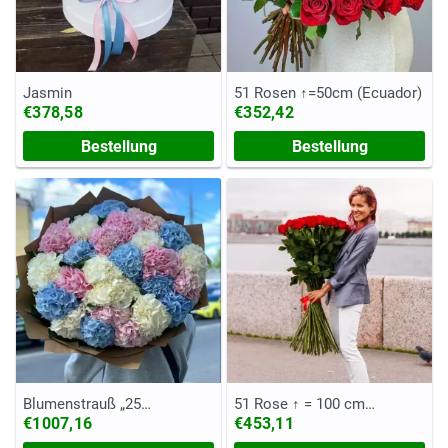
Jasmin
51 Rosen ↑=50cm (Ecuador)
€378,58
€352,42
Bestellung
Bestellung
Blumenstrauß „25
51 Rose ↑ = 100 cm
Hortensien“
(Ecuador)
€1007,16
€453,11