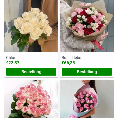
Chloe
Rosa Liebe
€23,37
€66,35
Bestellung
Bestellung