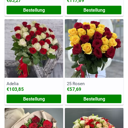
€63,27
€117,69
Bestellung
Bestellung
Adelia
25 Rosen
€103,85
€57,69
Bestellung
Bestellung