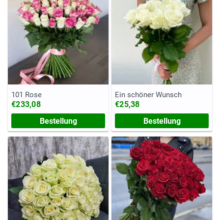
101 Rose
Ein schöner Wunsch
€233,08
€25,38
Bestellung
Bestellung