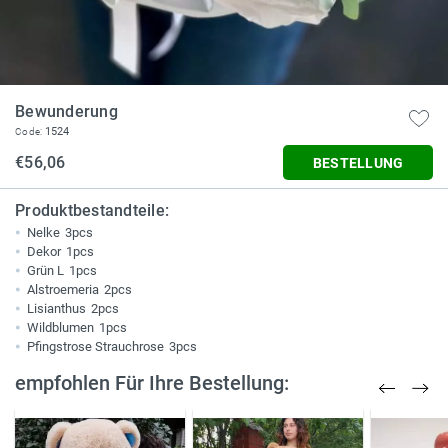
Bewunderung
1524
Code:
€56,06
BESTELLUNG
Produktbestandteile:
Nelke
3pcs
Dekor
1pcs
Grün L
1pcs
Alstroemeria
2pcs
Lisianthus
2pcs
Wildblumen
1pcs
Pfingstrose Strauchrose
3pcs
empfohlen Für Ihre Bestellung: