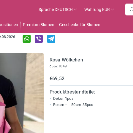
Sprache
DEUTSCH
Währung
EUR
ositionen
Premium Blumen
Geschenke für Blumen
09.08.2026
Rosa Wölkchen
1049
Code:
€69,52
Produktbestandteile:
Dekor
1pcs
Rosen ↑ = 50cm
35pcs