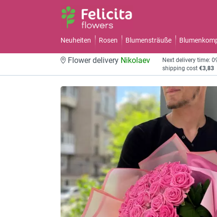
Neuheiten
Rosen
Blumensträuße
Blumenkomp
Flower delivery
Nikolaev
Next delivery time: 
shipping cost
€3,83