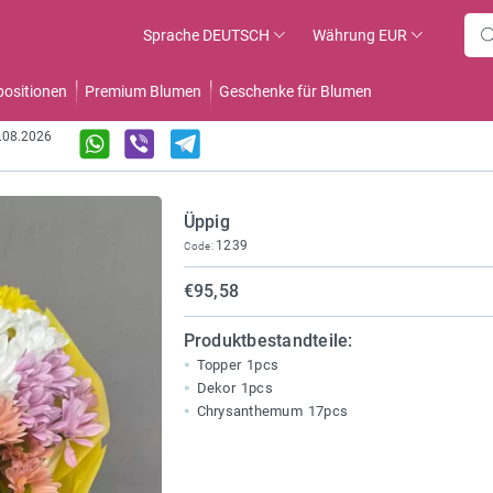
Sprache
DEUTSCH
Währung
EUR
ositionen
Premium Blumen
Geschenke für Blumen
7.08.2026
Üppig
1239
Code:
€95,58
Produktbestandteile:
Topper
1pcs
Dekor
1pcs
Chrysanthemum
17pcs