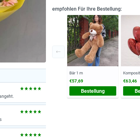
empfohlen Für Ihre Bestellung:
Bär 1 m
Kompositi
€57,69
€63,46
Bestellung
Be
angeht.
s