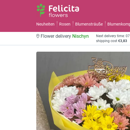
Neuheiten
Rosen
Blumensträuße
Blumenkomp
Flower delivery
Nischyn
Next delivery time: 0
shipping cost
€3,83