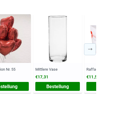
on Nr. 55
Mittlere Vase
Raffaello Bonbons 150 g
€17,31
€11,54
stellung
Bestellung
Bestellung