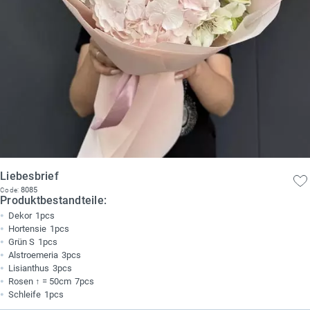
Liebesbrief
8085
Code:
Produktbestandteile:
Dekor
1pcs
Hortensie
1pcs
Grün S
1pcs
Alstroemeria
3pcs
Lisianthus
3pcs
Rosen ↑ = 50cm
7pcs
Schleife
1pcs