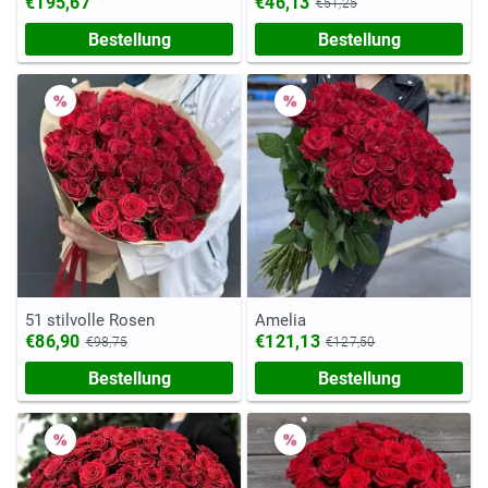
€195,67
€46,13
€51,25
Bestellung
Bestellung
51 stilvolle Rosen
Amelia
€86,90
€121,13
€98,75
€127,50
Bestellung
Bestellung