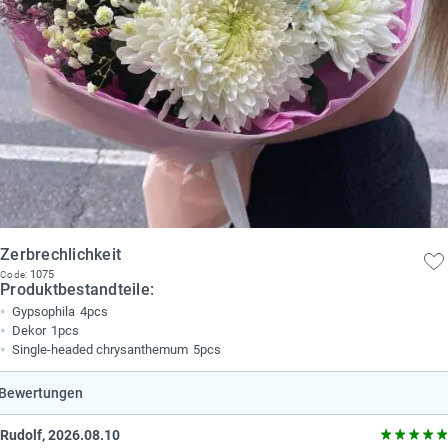
Zerbrechlichkeit
1075
Code:
Produktbestandteile:
Gypsophila
4pcs
Dekor
1pcs
Single-headed chrysanthemum
5pcs
Bewertungen
Rudolf, 2026.08.10