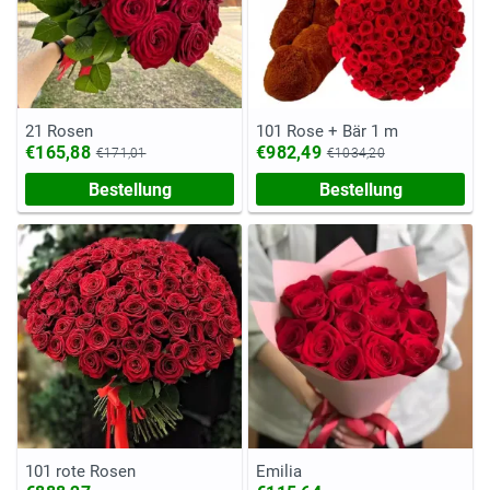
21 Rosen
101 Rose + Bär 1 m
€165,88
€982,49
€171,01
€1034,20
Bestellung
Bestellung
101 rote Rosen
Emilia