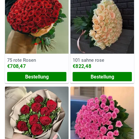
75 rote Rosen
101 sahne rose
€708,47
€822,48
Bestellung
Bestellung