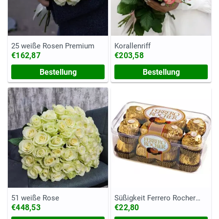
25 weiße Rosen Premium
Korallenriff
€162,87
€203,58
Bestellung
Bestellung
51 weiße Rose
Süßigkeit Ferrero Rocher
(Kasten, 200 Gramm)
€448,53
€22,80