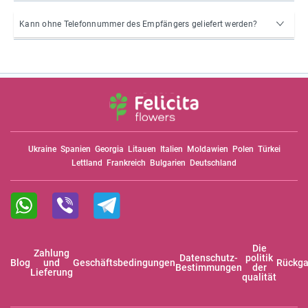
Kann ohne Telefonnummer des Empfängers geliefert werden?
Ukraine
Spanien
Georgia
Litauen
Italien
Moldawien
Polen
Türkei
Lettland
Frankreich
Bulgarien
Deutschland
Die
Zahlung
Datenschutz-
politik
Blog
und
Geschäftsbedingungen
Rückga
Bestimmungen
der
Lieferung
qualität