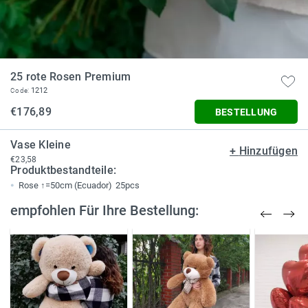
25 rote Rosen Premium
1212
Code:
€176,89
BESTELLUNG
Vase Kleine
+
Hinzufügen
€23,58
Produktbestandteile:
Rose ↑=50cm (Ecuador)
25pcs
empfohlen Für Ihre Bestellung: