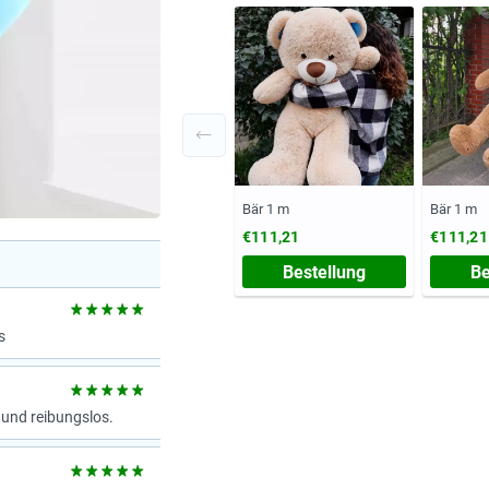
Bär 1 m
Bär 1 m
€111,21
€111,21
Bestellung
Be
s
 und reibungslos.