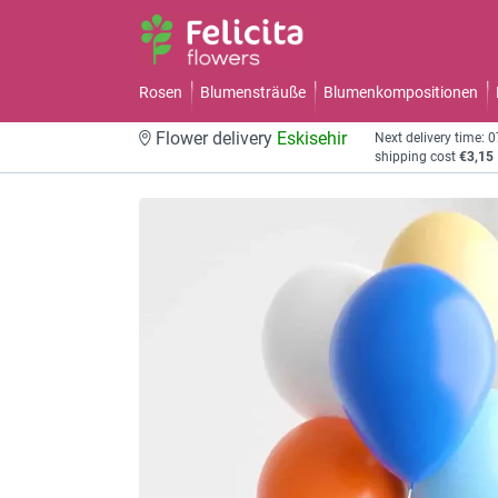
Rosen
Blumensträuße
Blumenkompositionen
Flower delivery
Eskisehir
Next delivery time: 
shipping cost
€3,15