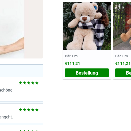
Bär 1 m
Bär 1 m
€111,21
€111,21
Bestellung
Be
rschöne
angeht.