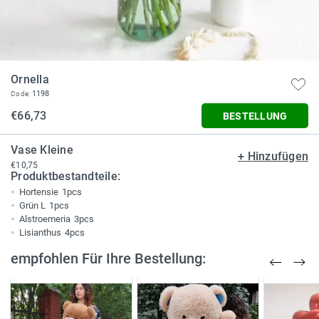
Ornella
1198
Code:
€66,73
BESTELLUNG
Vase Kleine
+
Hinzufügen
€10,75
Produktbestandteile:
Hortensie
1pcs
Grün L
1pcs
Alstroemeria
3pcs
Lisianthus
4pcs
empfohlen Für Ihre Bestellung: