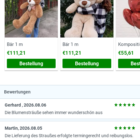
Bär 1 m
Bär 1 m
Kompositi
€111,21
€111,21
€55,61
Bestellung
Bestellung
Bes
Bewertungen
Gerhard , 2026.08.06
Die Blumensträuße sehen immer wunderschön aus
Martin, 2026.08.05
Die Lieferung des Straußes erfolgte termingerecht und reibungslos.