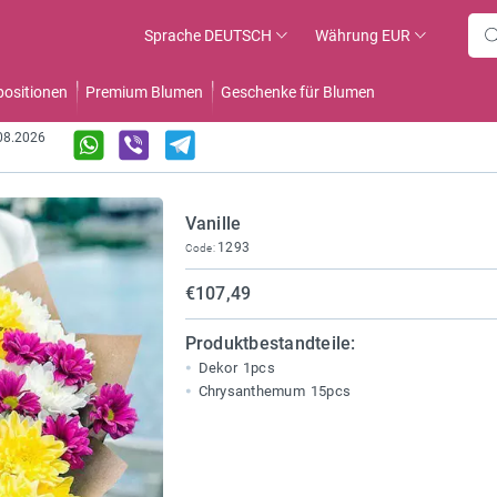
Sprache
DEUTSCH
Währung
EUR
ositionen
Premium Blumen
Geschenke für Blumen
.08.2026
Vanille
1293
Code:
€107,49
Produktbestandteile:
Dekor
1pcs
Chrysanthemum
15pcs