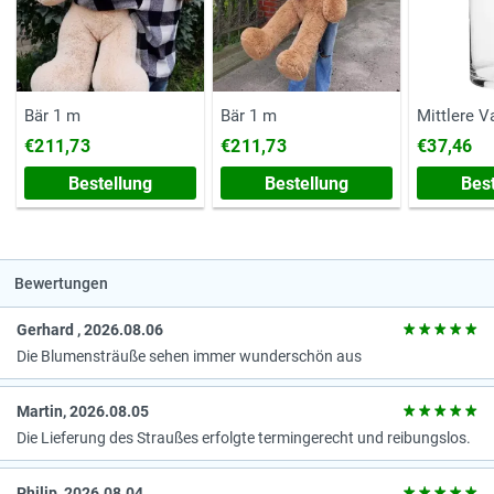
Bär 1 m
Bär 1 m
Mittlere V
€211,73
€211,73
€37,46
Bestellung
Bestellung
Bes
Bewertungen
Gerhard , 2026.08.06
Die Blumensträuße sehen immer wunderschön aus
Martin, 2026.08.05
Die Lieferung des Straußes erfolgte termingerecht und reibungslos.
Philip, 2026.08.04