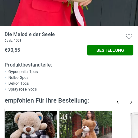
Die Melodie der Seele
1031
Code:
€90,55
BESTELLUNG
Produktbestandteile:
Gypsophila
1pcs
Nelke
3pcs
Dekor
1pcs
Spray rose
9pcs
empfohlen Für Ihre Bestellung: