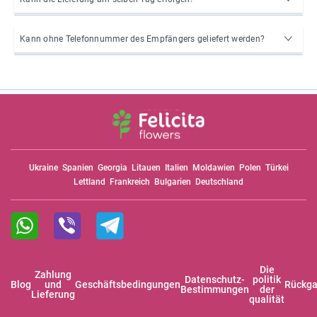
Kann ohne Telefonnummer des Empfängers geliefert werden?
Ukraine
Spanien
Georgia
Litauen
Italien
Moldawien
Polen
Türkei
Lettland
Frankreich
Bulgarien
Deutschland
Die
Zahlung
Datenschutz-
politik
Blog
und
Geschäftsbedingungen
Rückga
Bestimmungen
der
Lieferung
qualität