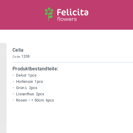
Celia
1208
Code:
Produktbestandteile:
Dekor
1pcs
Hortensie
1pcs
Grün L
2pcs
Lisianthus
2pcs
Rosen ↑ = 50cm
6pcs