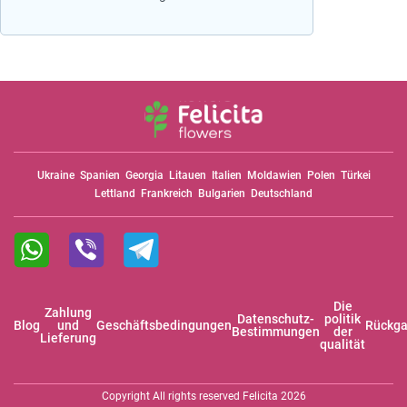
Ukraine
Spanien
Georgia
Litauen
Italien
Moldawien
Polen
Türkei
Lettland
Frankreich
Bulgarien
Deutschland
Die
Zahlung
Datenschutz-
politik
Blog
und
Geschäftsbedingungen
Rückga
Bestimmungen
der
Lieferung
qualität
Copyright All rights reserved Felicita 2026