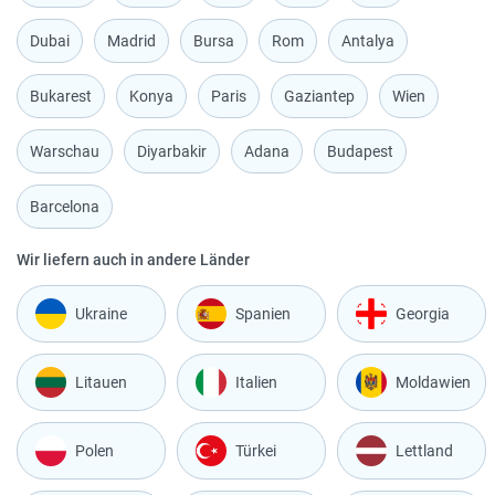
Dubai
Madrid
Bursa
Rom
Antalya
Bukarest
Konya
Paris
Gaziantep
Wien
Warschau
Diyarbakir
Adana
Budapest
Barcelona
Wir liefern auch in andere Länder
Ukraine
Spanien
Georgia
Litauen
Italien
Moldawien
Polen
Türkei
Lettland