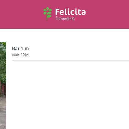
Bär 1 m
1064
Code: