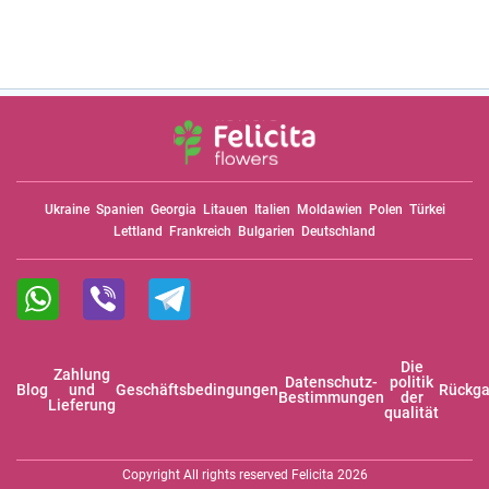
Ukraine
Spanien
Georgia
Litauen
Italien
Moldawien
Polen
Türkei
Lettland
Frankreich
Bulgarien
Deutschland
Die
Zahlung
Datenschutz-
politik
Blog
und
Geschäftsbedingungen
Rückga
Bestimmungen
der
Lieferung
qualität
Copyright All rights reserved Felicita 2026