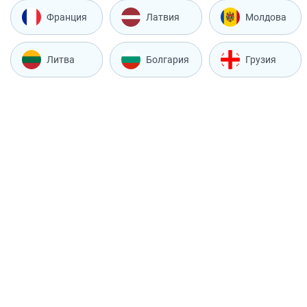
Франция
Латвия
Молдова
Литва
Болгария
Грузия