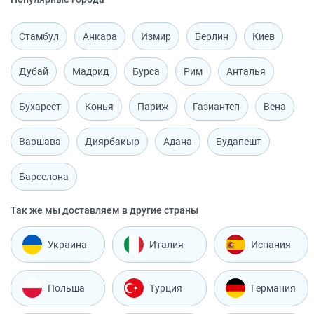
Стамбул
Анкара
Измир
Берлин
Киев
Дубай
Мадрид
Бурса
Рим
Анталья
Бухарест
Конья
Париж
Газиантеп
Вена
Варшава
Диярбакыр
Адана
Будапешт
Барселона
Так же мы доставляем в другие страны
Украина
Италия
Испания
Польша
Турция
Германия