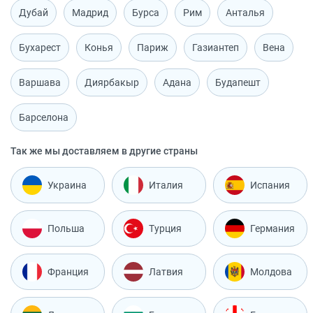
Дубай
Мадрид
Бурса
Рим
Анталья
Бухарест
Конья
Париж
Газиантеп
Вена
Варшава
Диярбакыр
Адана
Будапешт
Барселона
Так же мы доставляем в другие страны
Украина
Италия
Испания
Польша
Турция
Германия
Франция
Латвия
Молдова