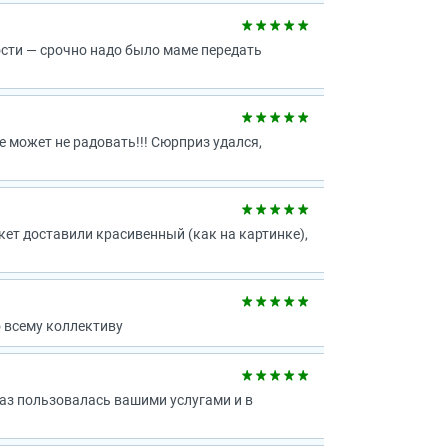
ости — срочно надо было маме передать
не может не радовать!!! Сюрприз удался,
укет доставили красивенный (как на картинке),
 всему коллективу
раз пользовалась вашими услугами и в