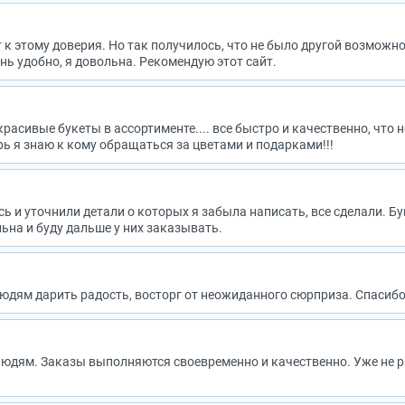
т к этому доверия. Но так получилось, что не было другой возможн
ень удобно, я довольна. Рекомендую этот сайт.
красивые букеты в ассортименте.... все быстро и качественно, что 
рь я знаю к кому обращаться за цветами и подарками!!!
ись и уточнили детали о которых я забыла написать, все сделали. Б
льна и буду дальше у них заказывать.
юдям дарить радость, восторг от неожиданного сюрприза. Спасибо
 людям. Заказы выполняются своевременно и качественно. Уже не 