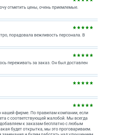
Хочу отметить цены, очень приемлемые.
стро, порадовала вежливость персонала. В
ось переживать за заказ. Он был доставлен
 о нашей фирме. По правилам компании, если
кета с соответствующей жалобой. Мы всегда
 добавляем к заказам бесплатно с любым
какая будет открытка, мы это проговариваем.
 замечания и будем работать над улучшением