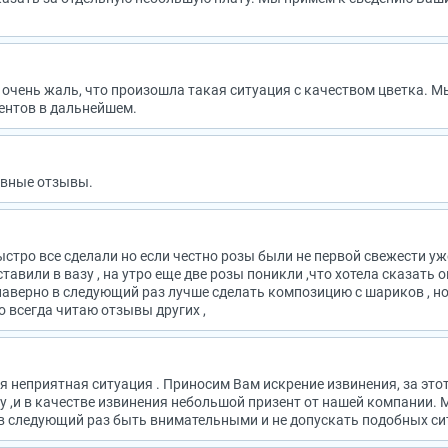
 очень жаль, что произошла такая ситуация с качеством цветка. 
ентов в дальнейшем.
ивные отзывы.
стро все сделали но если честно розы были не первой свежести уже
тавили в вазу , на утро еще две розы поникли ,что хотела сказать 
,наверно в следующий раз лучше сделать композицию с шариков , но
о всегда читаю отзывы других ,
я неприятная ситуация . Приносим Вам искрение извинения, за это
у ,и в качестве извинения небольшой призент от нашей компании. 
в следующий раз быть внимательными и не допускать подобных си