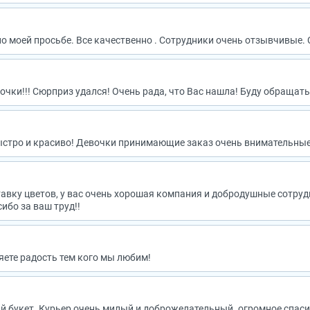
о моей просьбе. Все качественно . Сотрудники очень отзывчивые. С
чки!!! Сюрприз удался! Очень рада, что Вас нашла! Буду обращать
быстро и красиво! Девочки принимающие заказ очень внимательные
авку цветов, у вас очень хорошая компания и добродушные сотруд
ибо за ваш труд!!
яете радость тем кого мы любим!
 букет. Курьер очень милый и доброжелательный. огромное спасибо