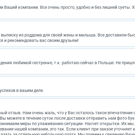
 Вашей компании. Все очень просто, удобно и без лишней суеты. 
а выписку из роддома для своей жены и малыша. Все доставили бы
ся и рекомендовать вас своим друзьям!
дения любимой сестренке, т.к. работаю сейчас в Польше. Не пришл
успехов в вашем деле.
ный отзыв. Нам очень жаль, что у Вас осталось такое впечатление
 Вы можете в течение суток после доставки отправить нам фото бу
принимаем меры по улаживанию ситуации. Насчет открытки. Их мы
звание нашей компании, это так. Если клиент при заказе уточняет 
азать за отдельную небольшую плату. Мы примем к сведению Ваши