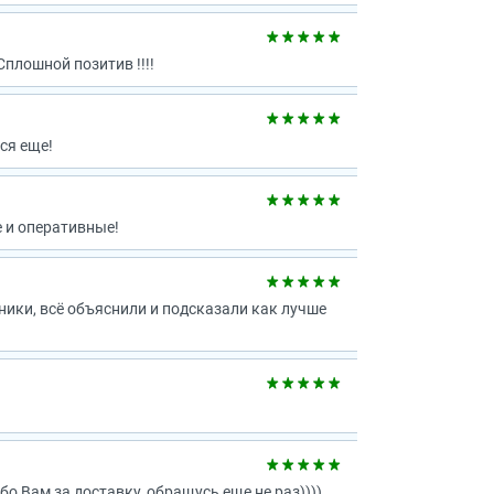
плошной позитив !!!!
ся еще!
 и оперативные!
ники, всё объяснили и подсказали как лучше
 Вам за доставку, обращусь еще не раз))))