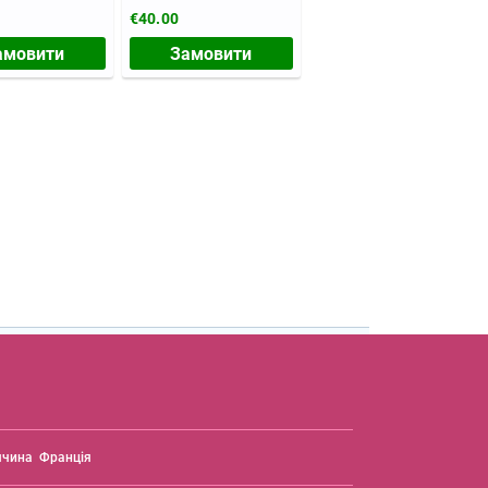
€40.00
амовити
Замовити
ччина
Франція