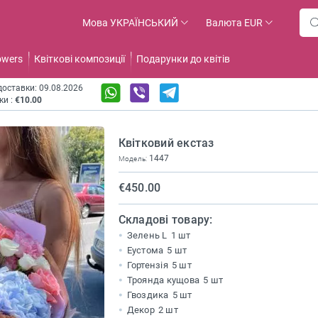
Мова
УКРАЇНСЬКИЙ
Валюта
EUR
owers
Квіткові композиції
Подарунки до квітів
оставки: 09.08.2026
ки :
€10.00
Квітковий екстаз
1447
Модель:
€450.00
Складові товару:
Зелень L
1 шт
Еустома
5 шт
Гортензія
5 шт
Троянда кущова
5 шт
Гвоздика
5 шт
Декор
2 шт