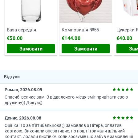
Ваза середня
Композиція №55
Цукерки R
г
€50.00
€144.00
€40.00
Замовити
Замовити
Зам
Відгуки
Роман, 2026.08.09
Спасибі велике вам. З віддаленого місця зміг привітати свою
дружину)) Дякую;)
Денис, 2026.08.08
Оцінка: 10 за п'ятибальною! ;) Замовляв з Пітера, оплатив
карткою. Виконали оперативно, по пошті тримали щільний
контакт, додали листівку, коли зрозумів що забув у замовленні